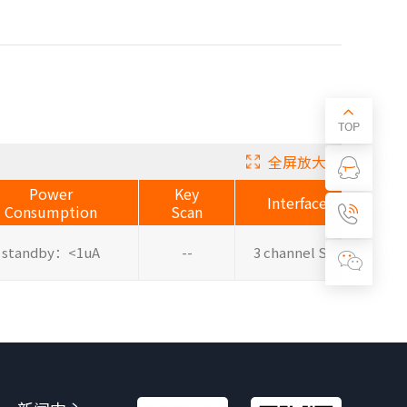
全屏放大
Power
Key
Interface
Consumption
Scan
standby：<1uA
--
3 channel SPI
SSO