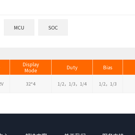
MCU
SOC
Display
D
Duty
Bias
Mode
2V
32*4
1/2，1/3，1/4
1/2，1/3