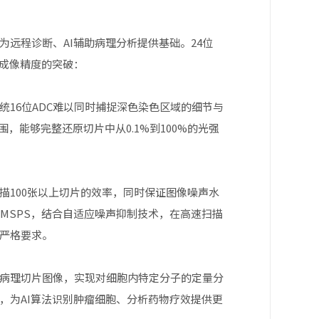
远程诊断、AI辅助病理分析提供基础。24位
了成像精度的突破：
16位ADC难以同时捕捉深色染色区域的细节与
围，能够完整还原切片中从0.1%到100%的光强
描100张以上切片的效率，同时保证图像噪声水
00MSPS，结合自适应噪声抑制技术，在高速扫描
严格要求。
病理切片图像，实现对细胞内特定分子的定量分
异，为AI算法识别肿瘤细胞、分析药物疗效提供更