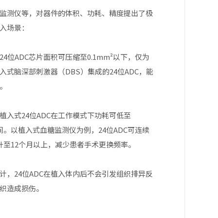
监测仪等，对器件的体积、功耗、精度提出了极
植入场景：
4位ADC芯片面积可压缩至0.1mm²以下，仅为
入式脑深部刺激器（DBS）集成的24位ADC，能
。
入式24位ADC在工作模式下功耗可低至
间。以植入式血糖监测仪为例，24位ADC可连续
升至12个月以上，减少患者手术更换频率。
，24位ADC在植入体内后不会引发组织排异反
织造成损伤。