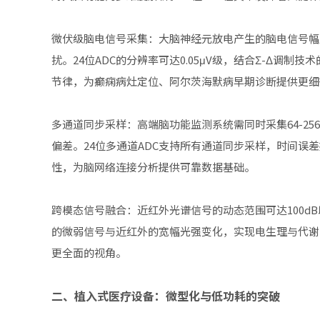
微伏级脑电信号采集：大脑神经元放电产生的脑电信号幅度通
扰。24位ADC的分辨率可达0.05μV级，结合Σ-Δ调
节律，为癫痫病灶定位、阿尔茨海默病早期诊断提供更细
多通道同步采样：高端脑功能监测系统需同时采集64-2
偏差。24位多通道ADC支持所有通道同步采样，时间误
性，为脑网络连接分析提供可靠数据基础。
跨模态信号融合：近红外光谱信号的动态范围可达100dB
的微弱信号与近红外的宽幅光强变化，实现电生理与代谢
更全面的视角。
二、植入式医疗设备：微型化与低功耗的突破