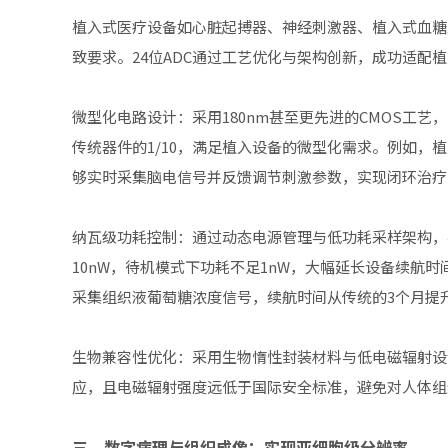
植入式医疗设备如心脏起搏器、神经刺激器、植入式血糖
致要求。24位ADC通过工艺优化与架构创新，成功适配
微型化电路设计：采用180nm甚至更先进的CMOS工艺，2
传统器件的1/10，满足植入设备的微型化需求。例如，植
够实时采集脑电信号并反馈调节刺激参数，实现闭环治疗
纳瓦级功耗控制：通过动态电源管理与低功耗采样架构，植
10nW，待机模式下功耗不足1nW，大幅延长设备续航时
采集组织液葡萄糖浓度信号，续航时间从传统的3个月提
生物兼容性优化：采用生物惰性封装材料与低电磁辐射设计
应，且电磁辐射强度远低于国际安全标准，避免对人体组
三、数字病理与组织成像：实现亚细胞级分辨率