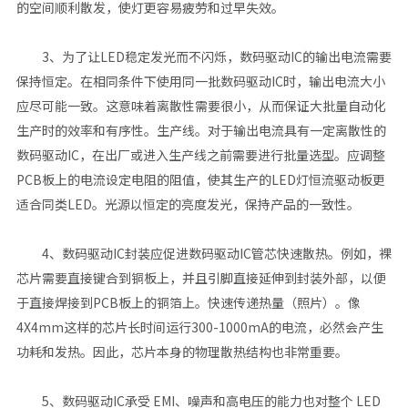
的空间顺利散发，使灯更容易疲劳和过早失效。
3、为了让LED稳定发光而不闪烁，数码驱动IC的输出电流需要
保持恒定。在相同条件下使用同一批数码驱动IC时，输出电流大小
应尽可能一致。这意味着离散性需要很小，从而保证大批量自动化
生产时的效率和有序性。生产线。对于输出电流具有一定离散性的
数码驱动IC，在出厂或进入生产线之前需要进行批量选型。应调整
PCB板上的电流设定电阻的阻值，使其生产的LED灯恒流驱动板更
适合同类LED。光源以恒定的亮度发光，保持产品的一致性。
4、数码驱动IC封装应促进数码驱动IC管芯快速散热。例如，裸
芯片需要直接键合到铜板上，并且引脚直接延伸到封装外部，以便
于直接焊接到PCB板上的铜箔上。快速传递热量（照片）。像
4X4mm这样的芯片长时间运行300-1000mA的电流，必然会产生
功耗和发热。因此，芯片本身的物理散热结构也非常重要。
5、数码驱动IC承受 EMI、噪声和高电压的能力也对整个 LED