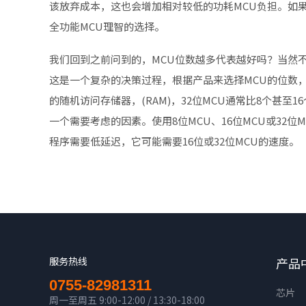
该放弃成本，这也会增加相对较低的功耗MCU负担。如
全功能MCU理智的选择。
我们回到之前问到的，MCU位数越多代表越好吗？当然
这是一个复杂的决策过程，根据产品来选择MCU的位数
的随机访问存储器，(RAM)，32位MCU通常比8个甚至
一个需要考虑的因素。使用8位MCU、16位MCU或32
程序需要低延迟，它可能需要16位或32位MCU的速度。
服务热线
产品
0755-82981311
芯片
周一至周五 9:00-12:00 / 13:30-18:00